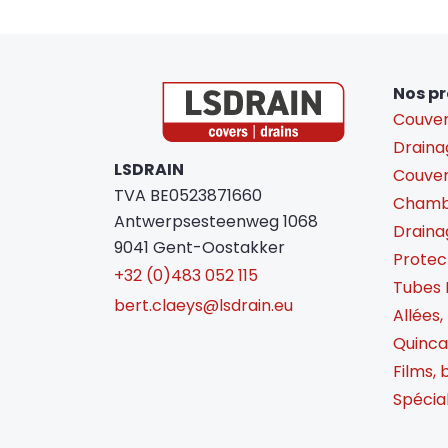
Nos pr
Couver
Drainag
LSDRAIN
Couverc
TVA BE0523871660
Chambr
Antwerpsesteenweg 1068
Draina
9041 Gent-Oostakker
Protec
+32 (0)483 052 115
Tubes 
bert.claeys@lsdrain.eu
Allées,
Quincai
Films, 
Spécia