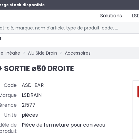
arge stock disponible
Solutions
LS
t
e linéaire
Alu Side Drain
Accessoires
+ SORTIE ø50 DROITE
Code
ASD-EAR
Marque
LSDRAIN
érence
21577
Unité
pièces
èle de
Pièce de fermeture pour caniveau
produit