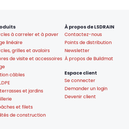
oduits
À propos de LSDRAIN
cles à carreler et à paver
Contactez-nous
e linéaire
Points de distribution
les, grilles et avaloirs
Newsletter
es de visite et accessoires
À propos de Buildmat
ge
Espace client
tion câbles
Se connecter
LDPE
Demander un login
 terrasses et jardins
Devenir client
llerie
bâches et filets
lités de construction