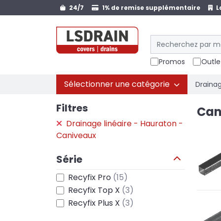
24/7
1% de remise supplémentaire
L
Promos
Outle
Sélectionner une catégorie
Drainag
Filtres
Can
Drainage linéaire - Hauraton -
Caniveaux
Série
Recyfix Pro
(15)
Recyfix Top X
(3)
Recyfix Plus X
(3)