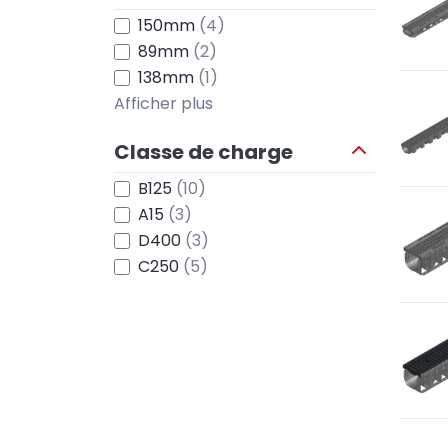
150mm
(4)
89mm
(2)
138mm
(1)
Afficher plus
Classe de charge
B125
(10)
A15
(3)
D400
(3)
C250
(5)