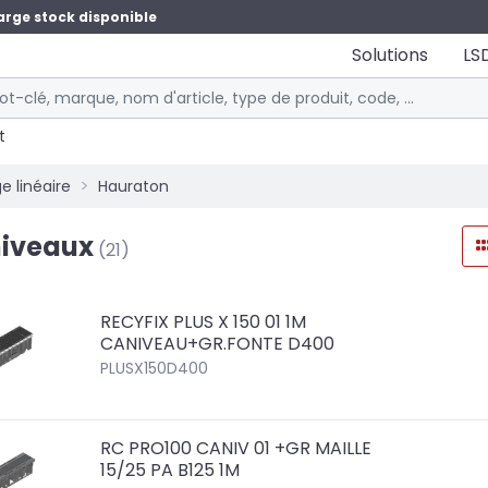
arge stock disponible
Solutions
LS
t
e linéaire
Hauraton
iveaux
(21)
RECYFIX PLUS X 150 01 1M
CANIVEAU+GR.FONTE D400
PLUSX150D400
RC PRO100 CANIV 01 +GR MAILLE
15/25 PA B125 1M