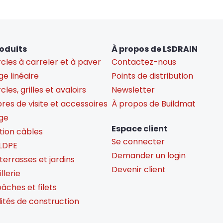
oduits
À propos de LSDRAIN
cles à carreler et à paver
Contactez-nous
e linéaire
Points de distribution
les, grilles et avaloirs
Newsletter
es de visite et accessoires
À propos de Buildmat
ge
Espace client
tion câbles
Se connecter
LDPE
Demander un login
 terrasses et jardins
Devenir client
llerie
bâches et filets
lités de construction