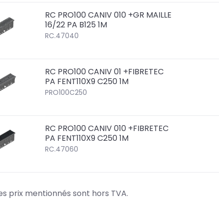
RC PRO100 CANIV 010 +GR MAILLE
16/22 PA B125 1M
RC.47040
RC PRO100 CANIV 01 +FIBRETEC
PA FENT110X9 C250 1M
PRO100C250
RC PRO100 CANIV 010 +FIBRETEC
PA FENT110X9 C250 1M
RC.47060
es prix mentionnés sont hors TVA.