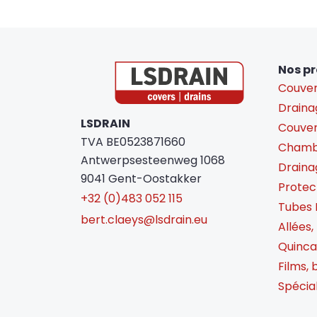
Nos pr
Couver
Drainag
LSDRAIN
Couverc
TVA BE0523871660
Chambr
Antwerpsesteenweg 1068
Draina
9041 Gent-Oostakker
Protec
+32 (0)483 052 115
Tubes 
bert.claeys@lsdrain.eu
Allées,
Quincai
Films, 
Spécia