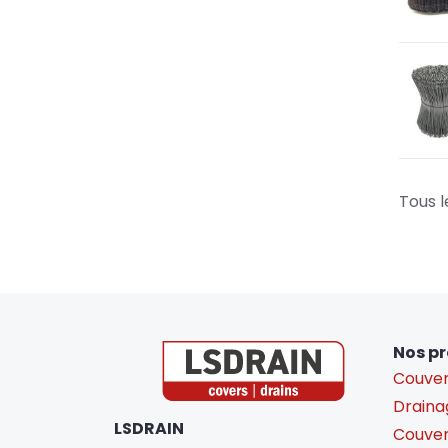
Tous l
Nos pr
Couver
Drainag
LSDRAIN
Couverc