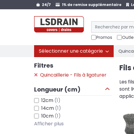
24/7
1% de remise supplémentaire
L
Promos
Outle
Sélectionner une catégorie
Quincai
Filtres
Fils
Quincaillerie - Fils à ligaturer
Les fi
Longueur (cm)
sont l
applic
12cm
(1)
14cm
(1)
10cm
(1)
Afficher plus