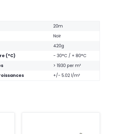
20m
Noir
420g
re (°C)
- 30°C / + 80°C
es
> 1930 per m²
croissances
+/- 5.02 l/m²