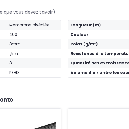
e que vous devez savoir)
Membrane alvéolée
Longueur (m)
400
Couleur
8mm
Poids (g/m²)
1,5m
Résistance à la températu
8
Quantité des excroissanc
PEHD
Volume d'air entre les ex
ients