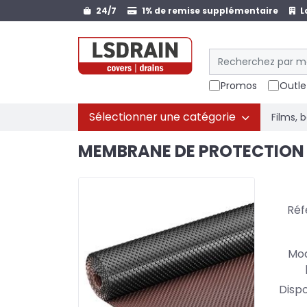
24/7
1% de remise supplémentaire
L
Promos
Outle
Sélectionner une catégorie
Films, 
MEMBRANE DE PROTECTION 
Réf
Mod
Dispo