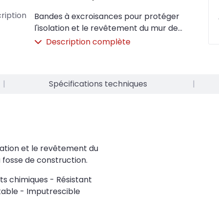
ription
Bandes à excroisances pour protéger
l'isolation et le revêtement du mur de
fondation lors du remplissage de la fosse
Description complète
de construction. Résistant à l'eau -
Résistant aux produits chimiques -
Résistant aux racines - Consistant pour
|
Spécifications techniques
|
l'eau potable - Imputrescible
lation et le revêtement du
 fosse de construction.
its chimiques - Résistant
table - Imputrescible