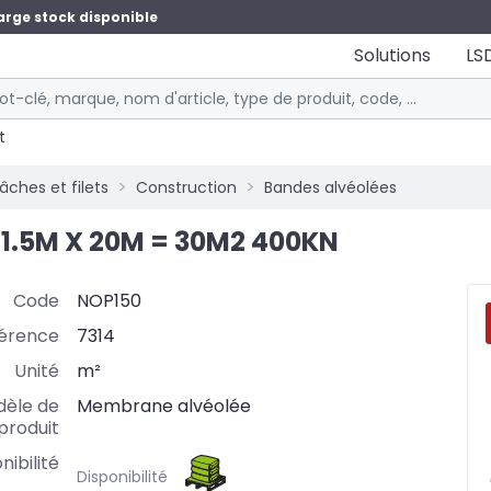
arge stock disponible
Solutions
LS
t
bâches et filets
Construction
Bandes alvéolées
1.5M X 20M = 30M2 400KN
Code
NOP150
érence
7314
Unité
m²
èle de
Membrane alvéolée
produit
nibilité
Disponibilité