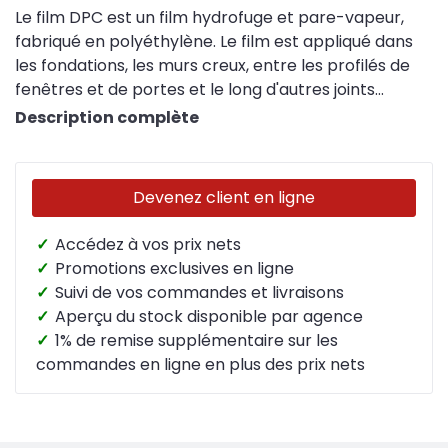
Le film DPC est un film hydrofuge et pare-vapeur,
fabriqué en polyéthylène. Le film est appliqué dans
les fondations, les murs creux, entre les profilés de
fenêtres et de portes et le long d'autres joints
horizontaux et verticaux. Le but de la feuille de CPD
Description complète
est d'empêcher les remontées d'humidité dans la
construction.
Devenez client en ligne
✓
Accédez à vos prix nets
✓
Promotions exclusives en ligne
✓
Suivi de vos commandes et livraisons
✓
Aperçu du stock disponible par agence
✓
1% de remise supplémentaire sur les
commandes en ligne en plus des prix nets