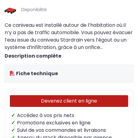
Disponibilité
Ce caniveau est installé autour de l’habitation où il
n’y a pas de traffic automobile. Vous pouvez évacuer
l’eau issue du caniveau Stardrain vers l’égout ou un
système d’infiltration, grâce à un orifice
d’écoulement latéral ou inférieur. En évacuant l’eau
Description complète
vers un système d’infiltration, vous agissez aussi
durablement et améliorez l’équilibre hydrique du sol.
Fiche technique
Devenez client en ligne
✓
Accédez à vos prix nets
✓
Promotions exclusives en ligne
✓
Suivi de vos commandes et livraisons
✓
Aperçu du stock disponible par agence