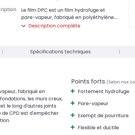
ription
Le film DPC est un film hydrofuge et
pare-vapeur, fabriqué en polyéthylène.
Le film est appliqué dans les fondations,
Description complète
les murs creux, entre les profilés de
fenêtres et de portes et le long d'autres
joints horizontaux et verticaux. Le but de
|
Spécifications techniques
|
la feuille de CPD est d'empêcher les
remontées d'humidité dans la
construction.
Points forts
(Selon nos co
vapeur, fabriqué en
Fortement hydrofuge
 fondations, les murs creux,
Pare-vapeur
et le long d'autres joints
ille de CPD est d'empêcher
Exempt de pourriture
tion.
Flexible et ductile