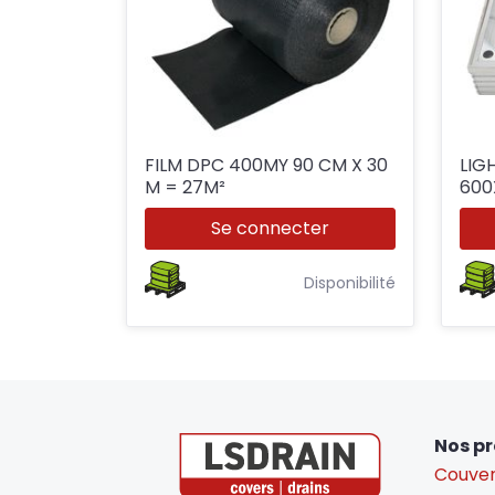
FILM DPC 400MY 90 CM X 30
LIG
M = 27M²
600
54
Se connecter
Disponibilité
Nos pr
Couver