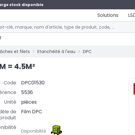
arge stock disponible
Solutions
LS
t
bâches et filets
Etanchéité à l'eau
DPC
 M = 4.5M²
Code
DPC01530
érence
5536
Unité
pièces
èle de
Film DPC
produit
nibilité
Disponibilité