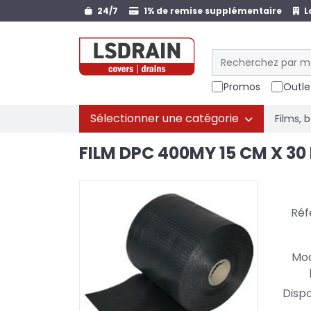
24/7
1% de remise supplémentaire
L
Promos
Outle
Sélectionner une catégorie
Films, 
FILM DPC 400MY 15 CM X 30
Réf
Mod
Dispo