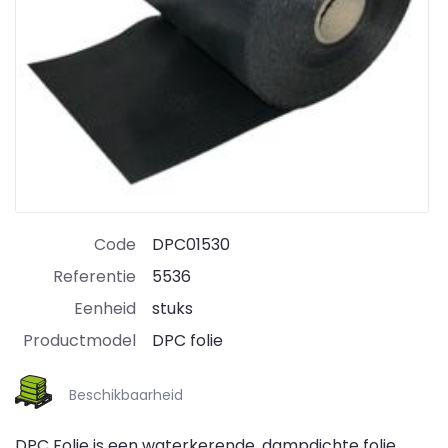
Code
DPC01530
Referentie
5536
Eenheid
stuks
Productmodel
DPC folie
Beschikbaarheid
DPC Folie is een waterkerende, dampdichte folie