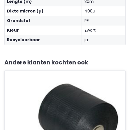
Lengte (m)
30m
Dikte micron (µ)
400µ
Grondstof
PE
Kleur
Zwart
Recycleerbaar
ja
Andere klanten kochten ook