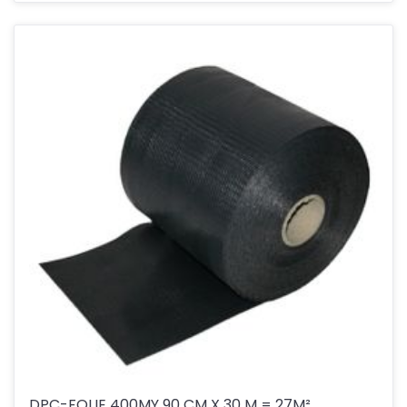
DPC-FOLIE 400MY 90 CM X 30 M = 27M²