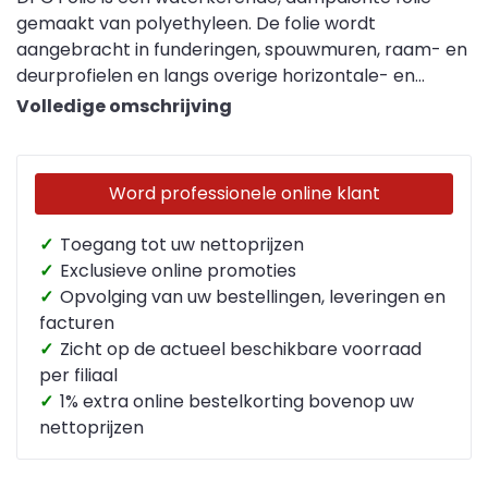
gemaakt van polyethyleen. De folie wordt
aangebracht in funderingen, spouwmuren, raam- en
deurprofielen en langs overige horizontale- en
verticale voegen. DPC folie heeft als doel
Volledige omschrijving
optrekkend vocht in de constructie te keren.
Word professionele online klant
✓
Toegang tot uw nettoprijzen
✓
Exclusieve online promoties
✓
Opvolging van uw bestellingen, leveringen en
facturen
✓
Zicht op de actueel beschikbare voorraad
per filiaal
✓
1% extra online bestelkorting bovenop uw
nettoprijzen