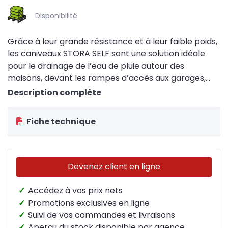
Disponibilité
Grâce à leur grande résistance et à leur faible poids,
les caniveaux STORA SELF sont une solution idéale
pour le drainage de l’eau de pluie autour des
maisons, devant les rampes d’accès aux garages,
autours des terrasses et des voies d’accès. Ces
Description complète
caniveaux sont raccordés par rainures-languettes.
Fiche technique
Devenez client en ligne
✓
Accédez à vos prix nets
✓
Promotions exclusives en ligne
✓
Suivi de vos commandes et livraisons
✓
Aperçu du stock disponible par agence