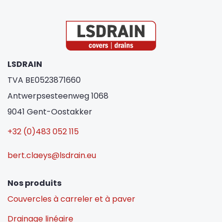
LSDRAIN
TVA BE0523871660
Antwerpsesteenweg 1068
9041 Gent-Oostakker
+32 (0)483 052 115
bert.claeys@lsdrain.eu
Nos produits
Couvercles à carreler et à paver
Drainage linéaire