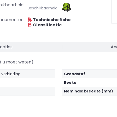
hikbaarheid
Beschikbaarheid
ocumenten
Technische fiche
Classificatie
caties
|
An
at u moet weten)
 verbinding
Grondstof
Reeks
Nominale breedte (mm)