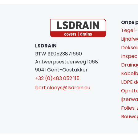
Onze 
Tegel-
Lijnafw
LSDRAIN
Deksel
BTW BE0523871660
Inspec
Antwerpsesteenweg 1068
Draina
9041 Gent-Oostakker
Kabel
+32 (0)483 052 115
LDPE 
bert.claeys@lsdrain.eu
Opritt
Ijzerw
Folies,
Bouwsp