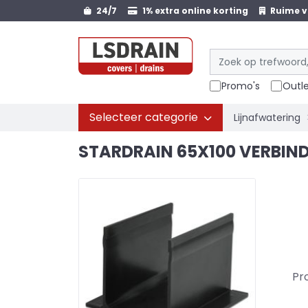
24/7
1% extra online korting
Ruime v
Promo's
Outl
Selecteer categorie
Lijnafwatering
STARDRAIN 65X100 VERBIN
Pr