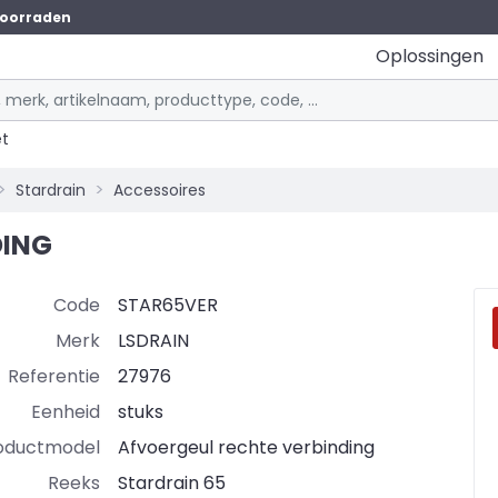
oorraden
Oplossingen
et
Stardrain
Accessoires
DING
Code
STAR65VER
Merk
LSDRAIN
Referentie
27976
Eenheid
stuks
oductmodel
Afvoergeul rechte verbinding
Reeks
Stardrain 65