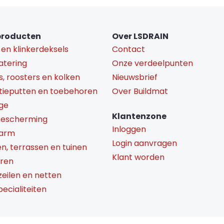
producten
Over LSDRAIN
 en klinkerdeksels
Contact
atering
Onze verdeelpunten
s, roosters en kolken
Nieuwsbrief
tieputten en toebehoren
Over Buildmat
ge
Klantenzone
bescherming
Inloggen
darm
Login aanvragen
en, terrassen en tuinen
Klant worden
aren
 zeilen en netten
ecialiteiten