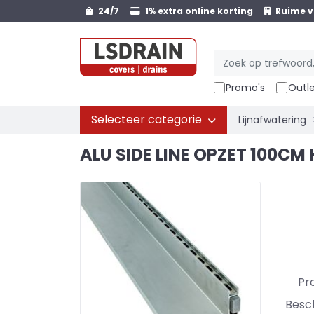
24/7
1% extra online korting
Ruime v
Promo's
Outl
Selecteer categorie
Lijnafwatering
ALU SIDE LINE OPZET 100
Pr
Besc