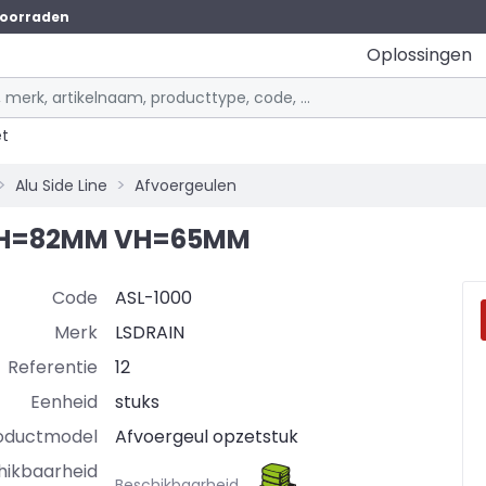
oorraden
Oplossingen
et
Alu Side Line
Afvoergeulen
CM H=82MM VH=65MM
Code
ASL-1000
Merk
LSDRAIN
Referentie
12
Eenheid
stuks
oductmodel
Afvoergeul opzetstuk
hikbaarheid
Beschikbaarheid