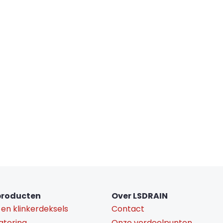
producten
Over LSDRAIN
 en klinkerdeksels
Contact
atering
Onze verdeelpunten