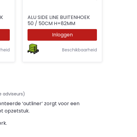
EK
ALU SIDE LINE BUITENHOEK
50 / 50CM H=82MM
Inloggen
rheid
Beschikbaarheid
e adviseurs)
teerde ‘outliner’ zorgt voor een
et opzetstuk.
rk.