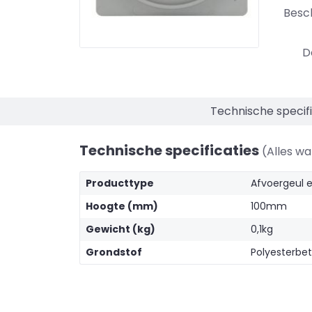
Besc
D
Technische specifi
Technische specificaties
(Alles w
Producttype
Afvoergeul e
Hoogte (mm)
100mm
Gewicht (kg)
0,1kg
Grondstof
Polyesterbe