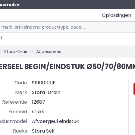
oorraden
Oplossingen
et
Stora-Drain
Accessoires
VERSEEL BEGIN/EINDSTUK Ø50/70/80M
Code
SB100100E
Merk
Stora-Drain
Referentie
12687
Eenheid
stuks
oductmodel
Afvoergeul eindstuk
Reeks
Stora Self