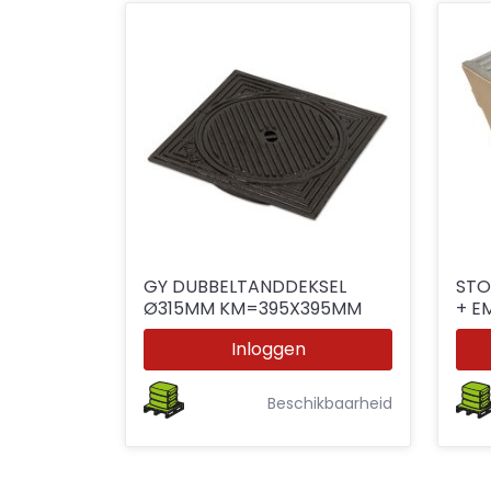
GY DUBBELTANDDEKSEL
STO
Ø315MM KM=395X395MM
+ E
H=2
Inloggen
Beschikbaarheid