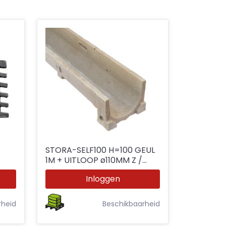
STORA-SELF100 H=100 GEUL
1M + UITLOOP ø110MM Z /
M
ROOST
Inloggen
rheid
Beschikbaarheid