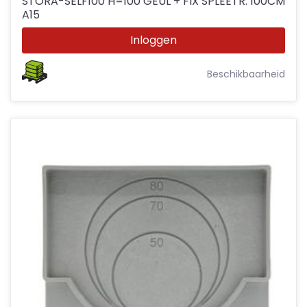
STORA-SELF100 H=100 GEUL + FIX SPLEETR. 100CM
A15
Inloggen
Beschikbaarheid