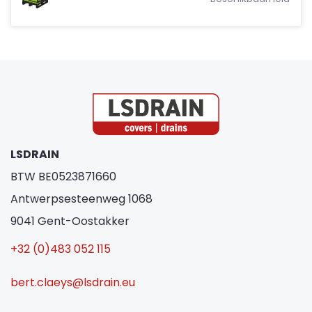
LSDRAIN
BTW BE0523871660
Antwerpsesteenweg 1068
9041 Gent-Oostakker
+32 (0)483 052 115
bert.claeys@lsdrain.eu