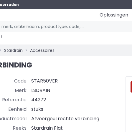
oorraden
Oplossingen
et
Stardrain
Accessoires
RBINDING
Code
STAR50VER
Merk
LSDRAIN
Referentie
44272
Eenheid
stuks
oductmodel
Afvoergeul rechte verbinding
Reeks
Stardrain Flat