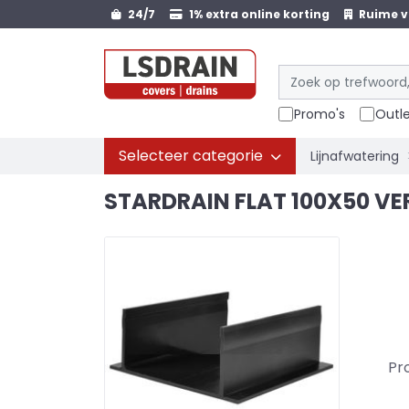
24/7
1% extra online korting
Ruime v
Promo's
Outl
Selecteer categorie
Lijnafwatering
STARDRAIN FLAT 100X50 VE
Pr