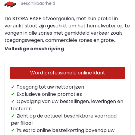
Beschikbaarheid
De STORA BASE afvoergeulen, met hun profiel in
verzinkt staal, zijn geschikt om het hemelwater op te
vangen in alle zones met gemiddeld verkeer zoals
toegangswegen, commerciële zones en grote
parkings en dit met klasse C250. De afvoergeulen
Volledige omschrijving
hebben geen helling.
Word professionele online klant
✓
Toegang tot uw nettoprijzen
✓
Exclusieve online promoties
✓
Opvolging van uw bestellingen, leveringen en
facturen
✓
Zicht op de actueel beschikbare voorraad
per filiaal
✓
1% extra online bestelkorting bovenop uw