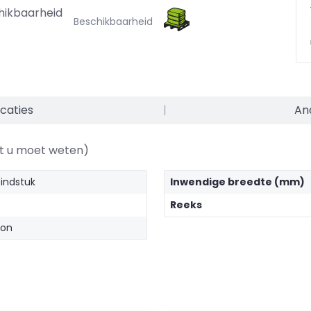
hikbaarheid
Beschikbaarheid
caties
|
An
at u moet weten)
indstuk
Inwendige breedte (mm)
Reeks
ton