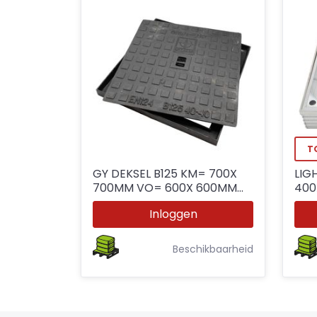
T
GY DEKSEL B125 KM= 700X
LIG
700MM VO= 600X 600MM
40
H50
34
Inloggen
Beschikbaarheid