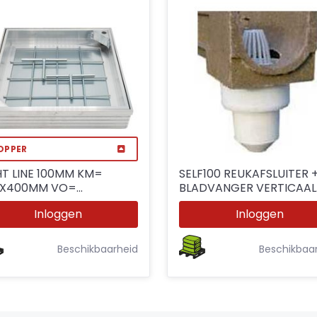
OPPER
HT LINE 100MM KM=
SELF100 REUKAFSLUITER 
0X400MM VO=
BLADVANGER VERTICAAL
0X340MM
ø110MM
Inloggen
Inloggen
Beschikbaarheid
Beschikbaa