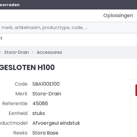
oorraden
Oplossingen
et
Stora-Drain
Accessoires
GESLOTEN H100
Code
SBA100E100
Merk
Stora-Drain
Referentie
45086
Eenheid
stuks
oductmodel
Afvoergeul eindstuk
Reeks
Stora Base