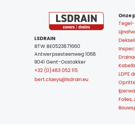
Onze 
Tegel-
Lijnafw
LSDRAIN
Deksel
BTW BE0523871660
Inspec
Antwerpsesteenweg 1068
Draina
9041 Gent-Oostakker
Kabel
+32 (0)483 052 115
LDPE 
bert.claeys@lsdrain.eu
Opritt
Ijzerw
Folies,
Bouwsp