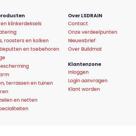
producten
Over LSDRAIN
 en klinkerdeksels
Contact
atering
Onze verdeelpunten
s, roosters en kolken
Nieuwsbrief
tieputten en toebehoren
Over Buildmat
ge
Klantenzone
bescherming
Inloggen
darm
Login aanvragen
en, terrassen en tuinen
Klant worden
aren
 zeilen en netten
ecialiteiten