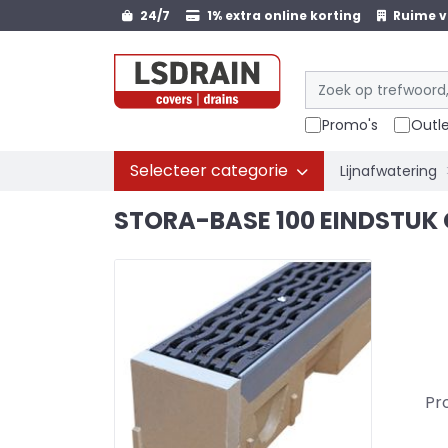
24/7
1% extra online korting
Ruime v
Promo's
Outl
Selecteer categorie
Lijnafwatering
STORA-BASE 100 EINDSTUK 
Pr