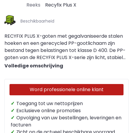
Reeks
Recyfix Plus X
Beschikbaarheid
RECYFIX PLUS X-goten met gegalvaniseerde stalen
hoeken en een gerecycled PP-gootlichaam zijn
bestand tegen belastingen tot klasse D 400. De PP-
goten van de RECYFIX PLUS X-serie zijn licht, stabiel
en stootvast. Bovendien is het aantrekkelijke design
Volledige omschrijving
geschikt voor openbare en commerciële ruimtes
met dagelijks voertuig- en voetgangersverkeer.
Word professionele online klant
✓
Toegang tot uw nettoprijzen
✓
Exclusieve online promoties
✓
Opvolging van uw bestellingen, leveringen en
facturen
✓
Zicht op de actueel beschikbare voorraad