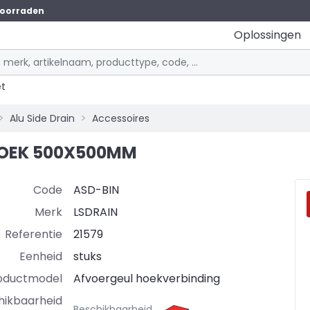
oorraden
Oplossingen
et
Alu Side Drain
Accessoires
NHOEK 500X500MM
Code
ASD-BIN
Merk
LSDRAIN
Referentie
21579
Eenheid
stuks
oductmodel
Afvoergeul hoekverbinding
hikbaarheid
Beschikbaarheid