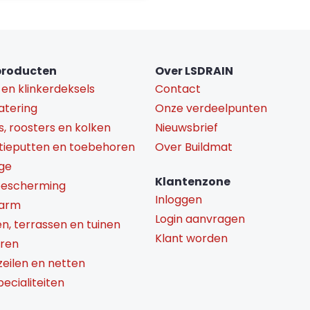
producten
Over LSDRAIN
 en klinkerdeksels
Contact
atering
Onze verdeelpunten
s, roosters en kolken
Nieuwsbrief
tieputten en toebehoren
Over Buildmat
ge
Klantenzone
bescherming
Inloggen
darm
Login aanvragen
en, terrassen en tuinen
Klant worden
aren
 zeilen en netten
ecialiteiten