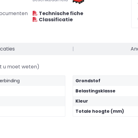
ocumenten
Technische fiche
Classificatie
caties
|
An
at u moet weten)
erbinding
Grondstof
Belastingsklasse
Kleur
Totale hoogte (mm)