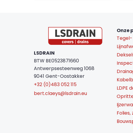
Onze 
Tegel-
Lijnafw
LSDRAIN
Deksel
BTW BE0523871660
Inspec
Antwerpsesteenweg 1068
Draina
9041 Gent-Oostakker
Kabel
+32 (0)483 052 115
LDPE 
bert.claeys@lsdrain.eu
Opritt
Ijzerw
Folies,
Bouwsp