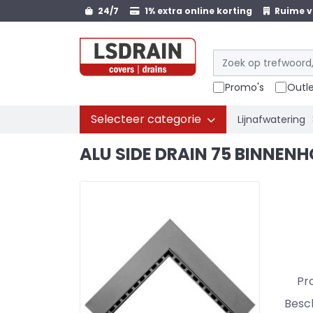
24/7
1% extra online korting
Ruime v
Promo's
Outl
Selecteer categorie
Lijnafwatering
ALU SIDE DRAIN 75 BINNE
Pr
Besc